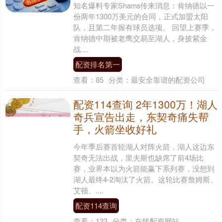
知名爆料专家Shams传来消息：肯纳德以一
份两年1300万美元的合同，正式加盟太阳
队，且第二年握有球员选项。 回望上赛季，
肯纳德中期被老鹰交易至湖人，身披紫金
战....
配资排名第一
查看：
85
分类：
最安全靠谱的配资公司
配资114查询 2年1300万！湖人
奇兵宣告出走，东契奇痛失帮
手，火箭坐收好礼
今年季后赛首轮湖人对阵火箭，湖人这边东
契奇无法出战，里夫斯也缺席了前4场比
赛，业界本以为火箭能赢下系列赛，没想到
湖人最终4-2淘汰了火箭。这轮比赛詹姆斯、
艾顿、....
配资114查询
查看：
123
分类：
在线配资网站