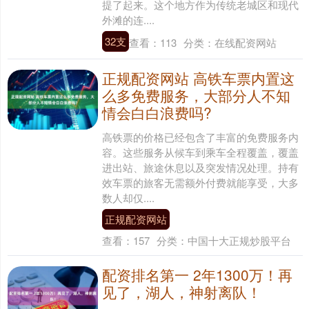
提了起来。这个地方作为传统老城区和现代
外滩的连....
32支
查看：
113
分类：
在线配资网站
正规配资网站 高铁车票内置这
么多免费服务，大部分人不知
情会白白浪费吗?
高铁票的价格已经包含了丰富的免费服务内
容。这些服务从候车到乘车全程覆盖，覆盖
进出站、旅途休息以及突发情况处理。持有
效车票的旅客无需额外付费就能享受，大多
数人却仅....
正规配资网站
查看：
157
分类：
中国十大正规炒股平台
配资排名第一 2年1300万！再
见了，湖人，神射离队！