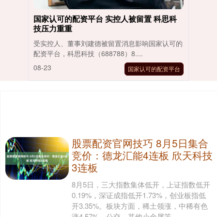
国家认可的配资平台 实控人被留置 科思科
技压力重重
受实控人、董事刘建德被留置消息影响国家认可的
配资平台，科思科技（688788）8....
08-23
国家认可的配资平台
股票配资官网技巧 8月5日集合
竞价：德龙汇能4连板 欣天科技
3连板
8月5日，三大指数集体低开，上证指数低开
0.19%，深证成指低开1.73%，创业板指低
开3.35%。板块方面，稀土领涨，中稀有色
涨4.57%，公交、其他小金属等....