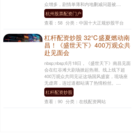
众增多，剧情单薄和内地删减问题被....
杭州股票配资门户
查看：
58
分类：
中国十大正规炒股平台
杠杆配资炒股 32℃盛夏燃动南
昌！《盛世天下》400万观众共
赴见面会
nbsp;nbsp;6月18日，《盛世天下》南昌见面
会在红谷滩大剧场掀起热潮。线上线下超
400万观众共同见证这场国风盛宴，现场座
无虚席，连过道都站满了热情粉丝。....
杠杆配资炒股
查看：
90
分类：
在线配资网站