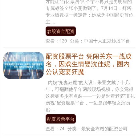
才能让"百亿票房"四个字不再只是男明星的
专属标签？张小斐做到了。7月14日，灯塔
专业版数据一锤定音：她成为中国影史首位
主....
炒股资金配资
查看：
130
分类：
中国十大正规炒股平台
配资股票平台 凭闯关东一战成
名，因戏生情娶沈佳妮，圈内
公认宠妻狂魔
内娱"宠妻狂魔"的人设，朱亚文戴了十几
年，可翻翻他早年两段现场视频，你会觉得
这标签多少有点裂——一边是对着老婆"非礼
勿视"配资股票平台，一边是跟年轻女演员
贴....
配资股票平台
查看：
74
分类：
最安全靠谱的配资公司