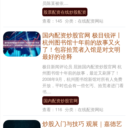
员陈某被依....
股票配资在线炒股配资
查看：
145
分类：
在线配资网站
国内配资炒股官网 极目锐评丨
杭州图书馆十年前的故事又火
了！包容拾荒者入馆是对文明
最好的诠释
极目新闻评论员 屈旌国内配资炒股官网 杭
州图书馆十年前的故事，最近又刷屏了！
2008年9月，杭州图书馆新馆对所有人免费
开放，平时也会有一些乞丐、拾荒者进门看
书....
国内配资炒股官网
查看：
116
分类：
在线配资网站
炒股入门与技巧 观展｜嘉德艺