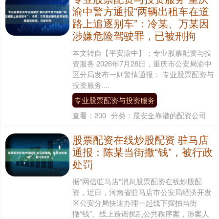
渝中警方通报“两辆出租车在道
路上追逐别车”：冷某、万某因
涉嫌危险驾驶罪，已被刑拘
本文转自【平安渝中】；专业股票配资与投
资服务 2026年7月28日，重庆市公安局渝中
区分局发布一则警情通报： 专业股票配资与
投资服务....
专业股票配资与投资服务
查看：
200
分类：
最安全靠谱的配资公司
股票配资在线炒股配资 驻马店
通报：陈某当街撒“钱”，被行政
处罚
据“网信驻马店”消息股票配资在线炒股配
资，近日，河南省驻马店市公安局经济开发
区公安分局快速办理一起线下摆拍当街
撒“钱”、线上造谣扰乱公共秩序案，涉案人