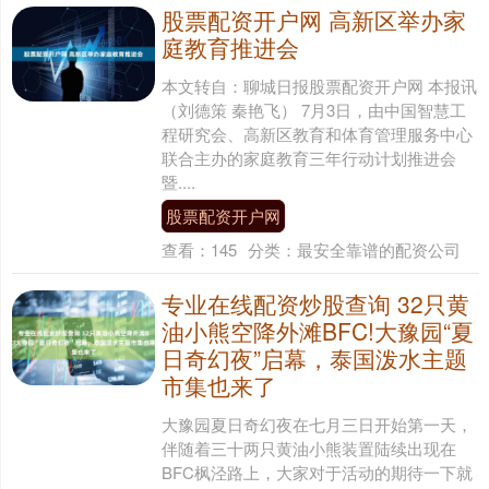
股票配资开户网 高新区举办家
庭教育推进会
本文转自：聊城日报股票配资开户网 本报讯
（刘德策 秦艳飞） 7月3日，由中国智慧工
程研究会、高新区教育和体育管理服务中心
联合主办的家庭教育三年行动计划推进会
暨....
股票配资开户网
查看：
145
分类：
最安全靠谱的配资公司
专业在线配资炒股查询 32只黄
油小熊空降外滩BFC!大豫园“夏
日奇幻夜”启幕，泰国泼水主题
市集也来了
大豫园夏日奇幻夜在七月三日开始第一天，
伴随着三十两只黄油小熊装置陆续出现在
BFC枫泾路上，大家对于活动的期待一下就