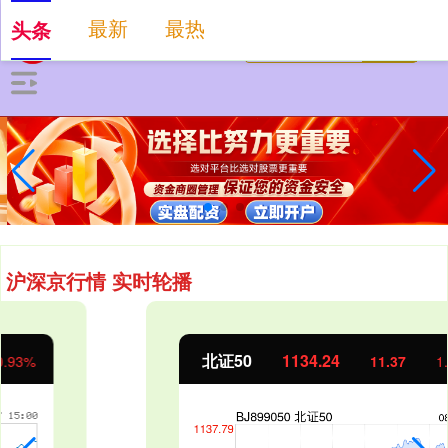
最新
最热
头条
沪深京行情 实时轮播
北证50
1134.24
11.37
1.01%