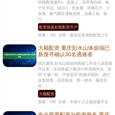
50指数涨逾5%。盘面上，高带宽内存、电
子化学品、MLCC、贵金属、存储芯片、小
金属、氦气概念涨幅居前，油服工程、银
行、....
配资操盘炒股配资开户
查看：
162
分类：
最安全靠谱的配资公司
大额配资 重庆彭水山体崩塌已
新搜寻确认30名遇难者
情况通报 彭水山体崩塌救援工作进入深度搜
寻以来，专业救援力量24小时连续作业，按
照“不漏一处、不留盲区”的搜寻原则，进行
反复排查、层层推进、逐一搜寻。截至目
前，....
大额配资
查看：
130
分类：
中国十大正规炒股平台
专业股票配资与投资服务 重庆