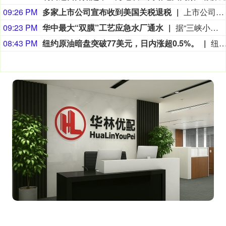
09:26 PM
多家上市公司宣布收到美国关税退税
上市公司公告显示，自7月以来，多家公司宣布已经收到美国关税退税。根据美国最高法院今年2月裁定，《国际紧急经济权力法》不授权总统征收大规模关税。美国国际贸易法院随后下令海关办理相关退款。海关与边境保护局4月20日启动第一阶段退款工作，首批退款于5月11日前后发放。美国海关与边境保护局官员本月4日披露的信息显示，截至7月底，该部门已处理完毕约1000亿美元关税的退款流程并把相关信息提供给财政部用于付款。（中新社）
09:23 PM
华中最大“双膜”工艺应急水厂通水
据“三峡小微”公众号消息，8月8日，由三峡集团所属长江环保集团、武汉市水务集团等共同投资建设的华中地区规模最大的“双膜”工艺应急水厂——武汉梁子湖应急水厂并网通水，标志着武汉市江南区域正式构建起“一江一湖”双水源互为备援、灵活调度的供水新格局，为片区660万市民用水安全提供坚实保障。
08:43 PM
纽约原油暗盘突破77美元，日内涨超0.5%。
纽约原油暗盘突破77美元，日内涨超0.