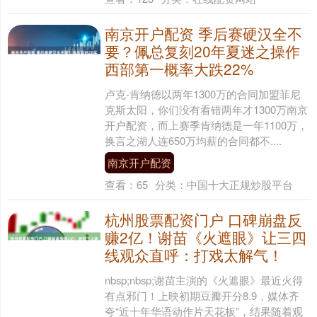
南京开户配资 季后赛硬汉全不
要？佩总复刻20年夏迷之操作
西部第一概率大跌22%
卢克-肯纳德以两年1300万的合同加盟菲尼
克斯太阳，你们没有看错两年才1300万南京
开户配资，而上赛季肯纳德是一年1100万，
换言之湖人连650万均薪的合同都不....
南京开户配资
查看：
65
分类：
中国十大正规炒股平台
杭州股票配资门户 口碑崩盘反
赚2亿！谢苗《火遮眼》让三四
线观众直呼：打戏太解气！
nbsp;nbsp;谢苗主演的《火遮眼》最近火得
有点邪门！上映初期豆瓣开分8.9，媒体齐
夸“近十年华语动作片天花板”，结果随着观