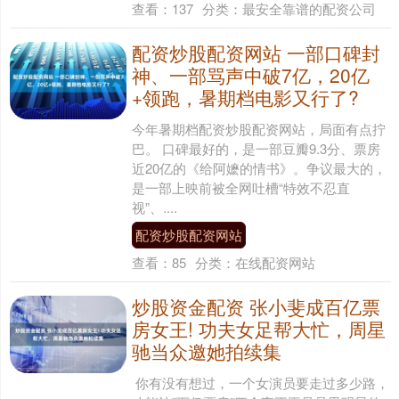
查看：
137
分类：
最安全靠谱的配资公司
配资炒股配资网站 一部口碑封
神、一部骂声中破7亿，20亿
+领跑，暑期档电影又行了?
今年暑期档配资炒股配资网站，局面有点拧
巴。 口碑最好的，是一部豆瓣9.3分、票房
近20亿的《给阿嬷的情书》。争议最大的，
是一部上映前被全网吐槽“特效不忍直
视”、....
配资炒股配资网站
查看：
85
分类：
在线配资网站
炒股资金配资 张小斐成百亿票
房女王! 功夫女足帮大忙，周星
驰当众邀她拍续集
你有没有想过，一个女演员要走过多少路，