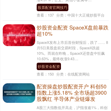
股票配资官网技巧
查看：
137
分类：
中国十大正规炒股平台
炒股资金配资 SpaceX盘前暴跌
超10%
SpaceX发布上市后首份财报后，跌了…… 8
月5日美股盘前交易时段，SpaceX跌超
10%。而就在昨晚，SpaceX还曾盘中狂飙
10.63%，最终收涨9.43....
炒股资金配资
查看：
150
分类：
在线配资网站
配资操盘炒股配资开户 科创50
指数上涨5.18% 全市场超3900
股飘红 半导体产业链爆发
A股三大指数低开高走，沪指涨逾1%，科创