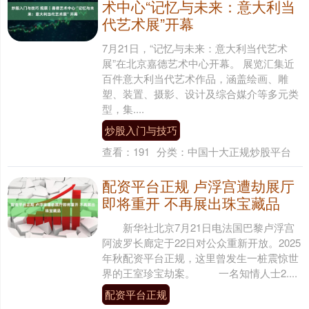
术中心“记忆与未来：意大利当
代艺术展”开幕
7月21日，“记忆与未来：意大利当代艺术
展”在北京嘉德艺术中心开幕。 展览汇集近
百件意大利当代艺术作品，涵盖绘画、雕
塑、装置、摄影、设计及综合媒介等多元类
型，集....
炒股入门与技巧
查看：
191
分类：
中国十大正规炒股平台
配资平台正规 卢浮宫遭劫展厅
即将重开 不再展出珠宝藏品
新华社北京7月21日电法国巴黎卢浮宫
阿波罗长廊定于22日对公众重新开放。2025
年秋配资平台正规，这里曾发生一桩震惊世
界的王室珍宝劫案。 一名知情人士2....
配资平台正规