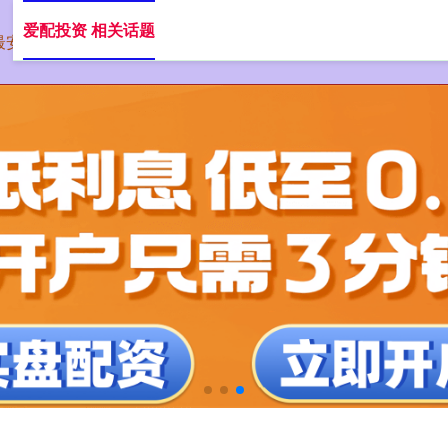
爱配投资 相关话题
最安全靠谱的配资公司
中国十大正规炒股平台