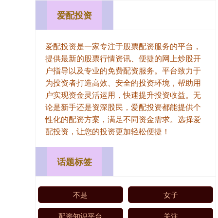
爱配投资
爱配投资是一家专注于股票配资服务的平台，
提供最新的股票行情资讯、便捷的网上炒股开
户指导以及专业的免费配资服务。平台致力于
为投资者打造高效、安全的投资环境，帮助用
户实现资金灵活运用，快速提升投资收益。无
论是新手还是资深股民，爱配投资都能提供个
性化的配资方案，满足不同资金需求。选择爱
配投资，让您的投资更加轻松便捷！
话题标签
不是
女子
配资知识平台
关注